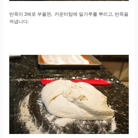
반죽이 2배로 부풀면, 카운터탑에 밀가루를 뿌리고, 반죽을
꺼냅니다.