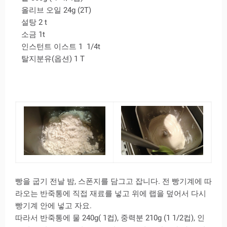
올리브 오일 24g (2T)
설탕 2 t
소금 1t
인스턴트 이스트 1 1/4t
탈지분유(옵션) 1 T
빵을 굽기 전날 밤, 스폰지를 담그고 잡니다. 전 빵기계에 따
라오는 반죽통에 직접 재료를 넣고 위에 랩을 덮어서 다시
빵기계 안에 넣고 자요.
따라서 반죽통에 물 240g( 1컵), 중력분 210g (1 1/2컵), 인